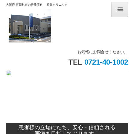
大阪府 富田林市の呼吸器科 植島クリニック
トップページ
お知らせ
交通案内
お気軽にお問合せください。
TEL
0721-40-1002
院長の挨拶
診療案内
クリニック設備
患者様の立場にたち、安心・信頼される
医療を目指しております。